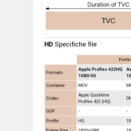
HD
Specifiche file
Prefer
Apple ProRes 422HQ
A
Formato
1080/50
1
Container
MOV
M
Apple Quicktime
Codec
D
ProRes 422 (HQ)
GOP
-
-
Profilo
HQ
10
Frame Size
1920x1080
19