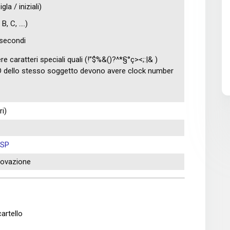
gla / iniziali)
, C, ....)
 secondi
 caratteri speciali quali (!”$%&()?^*§°ç><;:|& )
SD dello stesso soggetto devono avere clock number
i)
CSP
rovazione
artello