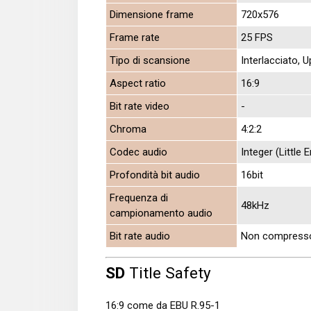
Dimensione frame
720x576
Frame rate
25 FPS
Tipo di scansione
Interlacciato, U
Aspect ratio
16:9
Bit rate video
-
Chroma
4:2:2
Codec audio
Integer (Little
Profondità bit audio
16bit
Frequenza di
48kHz
campionamento audio
Bit rate audio
Non compress
SD
Title Safety
16:9 come da EBU R.95-1