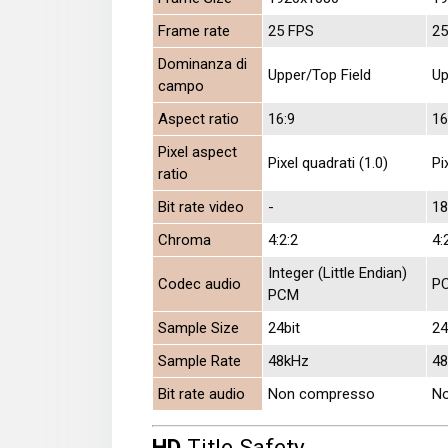
Frame rate
25 FPS
25
Dominanza di
Upper/Top Field
Up
campo
Aspect ratio
16:9
16
Pixel aspect
Pixel quadrati (1.0)
Pi
ratio
Bit rate video
-
1
Chroma
4:2:2
4:
Integer (Little Endian)
Codec audio
P
PCM
Sample Size
24bit
24
Sample Rate
48kHz
4
Bit rate audio
Non compresso
N
HD
Title Safety