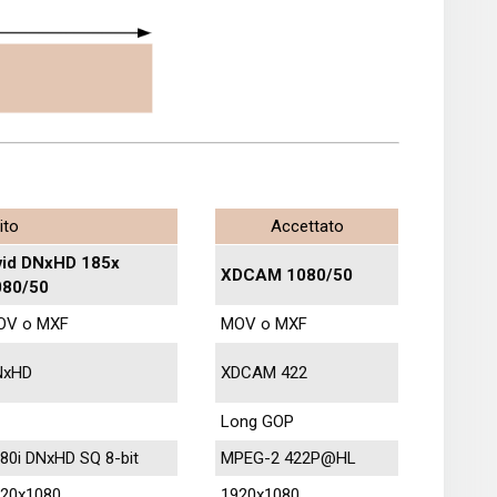
ito
Accettato
vid DNxHD 185x
XDCAM 1080/50
080/50
OV o MXF
MOV o MXF
NxHD
XDCAM 422
Long GOP
80i DNxHD SQ 8-bit
MPEG-2 422P@HL
20x1080
1920x1080