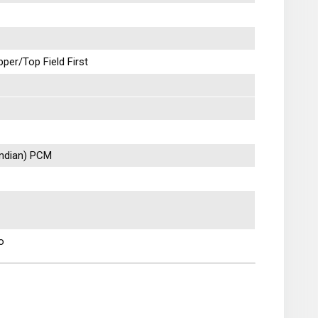
pper/Top Field First
 Endian) PCM
o