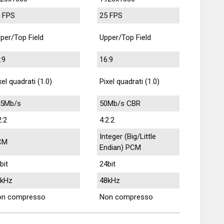
 FPS
25 FPS
per/Top Field
Upper/Top Field
:9
16:9
xel quadrati (1.0)
Pixel quadrati (1.0)
85Mb/s
50Mb/s CBR
2:2
4:2:2
Integer (Big/Little
CM
Endian) PCM
bit
24bit
8kHz
48kHz
on compresso
Non compresso