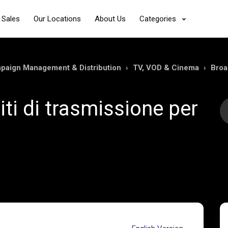
 Sales
Our Locations
About Us
Categories
mpaign Management & Distribution
TV, VOD & Cinema
Broa
iti di trasmissione per